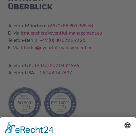
ÜBERBLICK
Telefon-München:
+49 (0) 89 901 398 68
E-Mail:
muenchen@eventful-management.eu
Telefon-Berlin:
+49 (0) 30 629 399 28
E-Mail:
berlin@eventful-management.eu
Telefon-UK:
+44 (0) 207 0432 996
Telefon-USA:
+1 914 614 7637